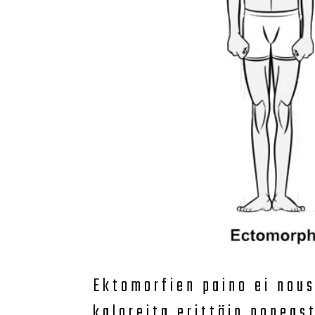
Ektomorfien paino ei nous
kaloreita erittäin nopeas