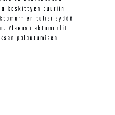
oja keskittyen suuriin
Ektomorfien tulisi syödä
a. Yleensä ektomorfit
haksen palautumisen