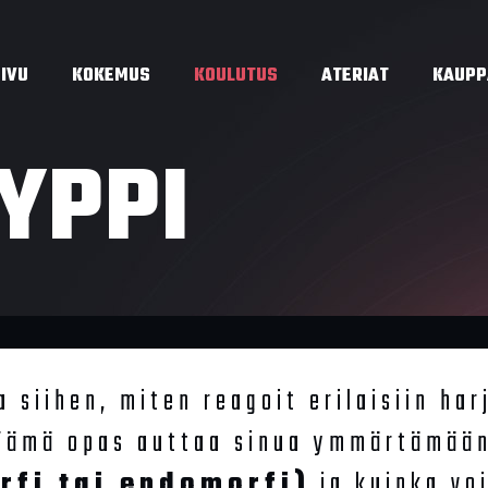
SIVU
KOKEMUS
KOULUTUS
ATERIAT
KAUPP
YPPI
 siihen, miten reagoit erilaisiin har
 Tämä opas auttaa sinua ymmärtämään
rfi tai endomorfi)
ja kuinka voi