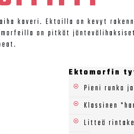
aiha kaveri. Ektoilla on kevyt rakenn
morfeilla on pitkät jäntevälihaksiset
peat.
Ektomorfin tyy
Pieni runko j
Klassinen "ha
Litteä rintak