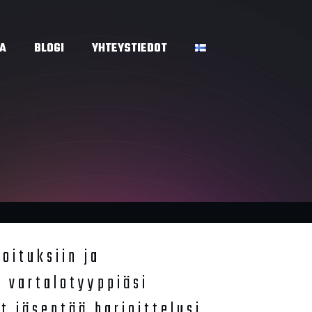
A
BLOGI
YHTEYSTIEDOT
joituksiin ja
 vartalotyyppiäsi
t jäsentää harjoittelusi