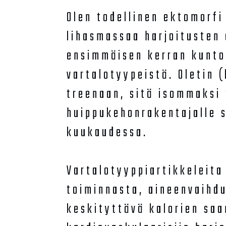
Olen todellinen ektomorfi
lihasmassaa harjoitusten 
ensimmäisen kerran kuntos
vartalotyypeistä. Oletin 
treenaan, sitä isommaksi 
huippukehonrakentajalle s
kuukaudessa.
Vartalotyyppiartikkeleita
toiminnasta, aineenvaihd
keskityttävä kalorien saan