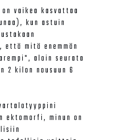
a on vaikea kasvattaa
aunaa), kun astuin
stustakaan
), että mitä enemmän
arempi", aloin seurata
n 2 kilon nousuun 6
vartalotyyppini
n ektomorfi, minun on
lisiin