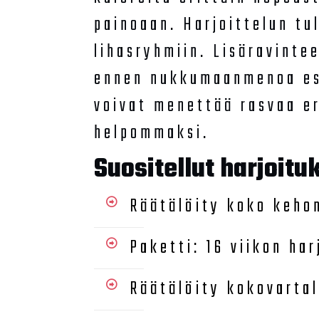
painoaan. Harjoittelun tul
lihasryhmiin. Lisäravinte
ennen nukkumaanmenoa est
voivat menettää rasvaa er
helpommaksi.
Suositellut harjoitu
Räätälöity koko kehon
Paketti: 16 viikon ha
Räätälöity kokovartal