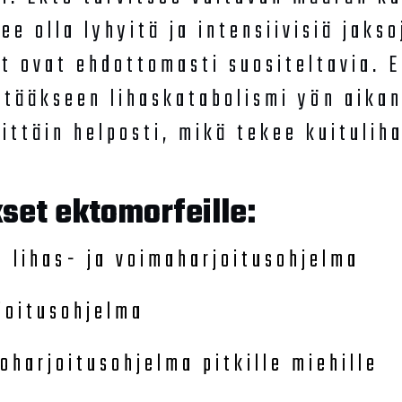
ee olla lyhyitä ja intensiivisiä jaks
et ovat ehdottomasti suositeltavia. 
ääkseen lihaskatabolismi yön aikan
ittäin helposti, mikä tekee kuituli
kset ektomorfeille:
 lihas- ja voimaharjoitusohjelma
rjoitusohjelma
oharjoitusohjelma pitkille miehille