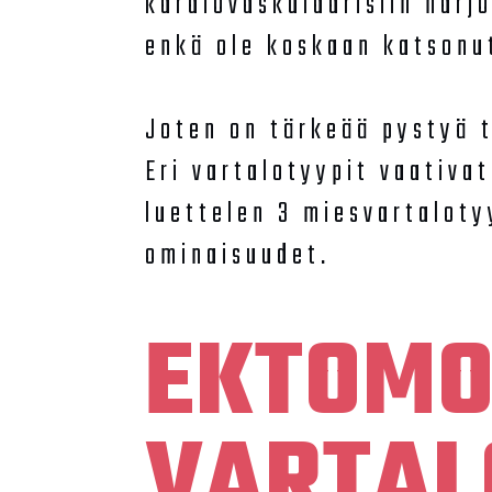
kardiovaskulaarisiin harjo
enkä ole koskaan katsonut
Joten on tärkeää pystyä 
Eri vartalotyypit vaativat
luettelen 3 miesvartaloty
ominaisuudet.
EKTOMO
VARTAL