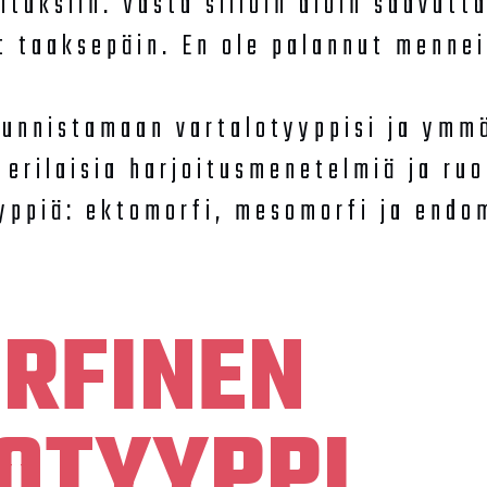
ituksiin. Vasta silloin aloin saavutta
 taaksepäin. En ole palannut menneis
tunnistamaan vartalotyyppisi ja ymm
 erilaisia harjoitusmenetelmiä ja ru
yppiä: ektomorfi, mesomorfi ja endo
RFINEN
OTYYPPI