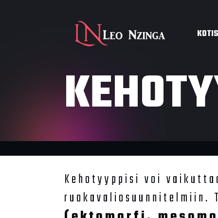
KOTI
KEHOTY
Kehotyyppisi voi vaikuttaa
ruokavaliosuunnitelmiin.
(ektomorfi, mesomo