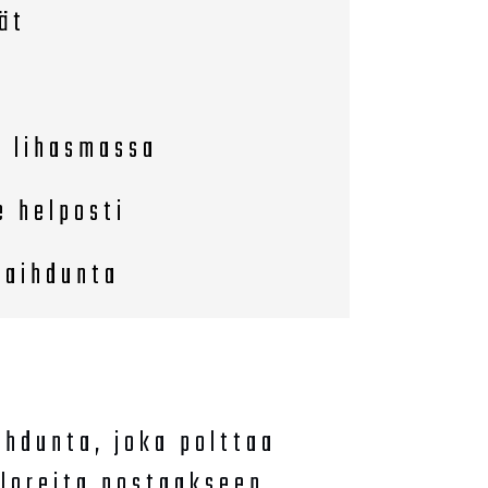
ät
n lihasmassa
e helposti
vaihdunta
ihdunta, joka polttaa
aloreita nostaakseen