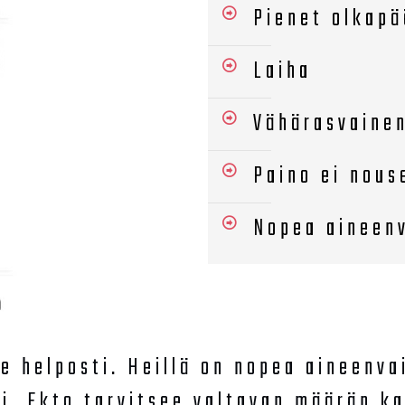
Pienet olkapä
Laiha
Vähärasvaine
Paino ei nous
Nopea aineen
e helposti. Heillä on nopea aineenva
ti. Ekto tarvitsee valtavan määrän k