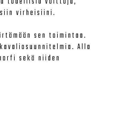
a todellisia voittoja,
iin virheisiini.
ärtämään sen toimintaa.
okavaliosuunnitelmia. Alla
morfi sekä niiden