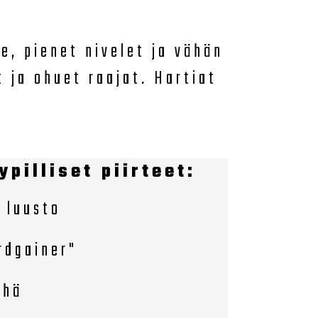
e, pienet nivelet ja vähän
 ja ohuet raajat. Hartiat
pilliset piirteet:
a luusto
rdgainer"
ehä