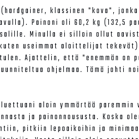
 (hardgainer, klassinen "kova", jonk
avulla). Painoni oli 60,2 kg (132,5 p
alille. Minulla ei silloin ollut aavi
(kuten useimmat aloittelijat tekevät
tulen. Ajattelin, että "enemmän on p
uunniteltua ohjelmaa. Tämä johti noi
 luettuani aloin ymmärtää paremmin 
unnasta ja painonnoususta. Koska ole
tiin, pitkiin lepoaikoihin ja minimaa